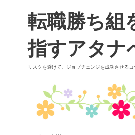
コ
ン
転職勝ち組
テ
ン
ツ
指すアタナ
へ
移
動
リスクを避けて、ジョブチェンジを成功させるコ